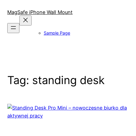
Skip
to
MagSafe iPhone Wall Mount
content
Sample Page
Tag:
standing desk